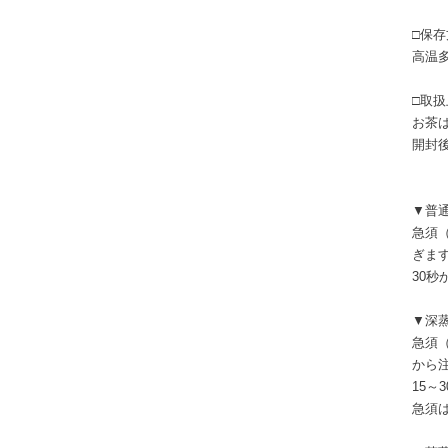
□保存
高温
□取
お茶
開封
▼普
急須
ぎま
30
▼深
急須
から
15
急須