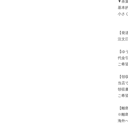
▼茶
基本
小さ
【発
注文
【ゆ
代金
ご希
【領
当店
領収
ご希
【離
※離
海外