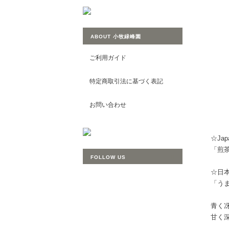
ABOUT 小牧緑峰園
ご利用ガイド
特定商取引法に基づく表記
お問い合わせ
☆Japa
「煎
FOLLOW US
☆日本
「う
青く
甘く