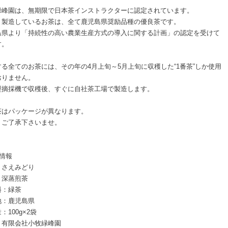
緑峰園は、無期限で日本茶インストラクターに認定されています。
・製造しているお茶は、全て鹿児島県奨励品種の優良茶です。
島県より「持続性の高い農業生産方式の導入に関する計画」の認定を受けて
す。
する全てのお茶には、その年の4月上旬～5月上旬に収穫した“1番茶”しか使用
おりません。
型摘採機で収穫後、すぐに自社茶工場で製造します。
茶はパッケージが異なります。
、ご了承下さいませ。
情報
：さえみどり
：深蒸煎茶
料：緑茶
地：鹿児島県
：100g×2袋
：有限会社小牧緑峰園