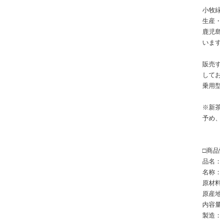
小牧
生産
鹿児
いま
販売
して
乗用
※新
予め
□商品
品名
名称
原材
原産
内容量
製造