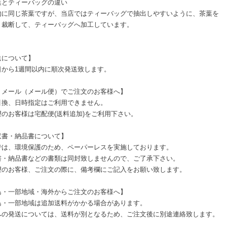
葉とティーバッグの違い
的に同じ茶葉ですが、当店ではティーバッグで抽出しやすいように、茶葉を
く裁断して、ティーバッグへ加工しています。
送について】
日から1週間以内に順次発送致します。
うメール（メール便）でご注文のお客様へ】
引換、日時指定はご利用できません。
望のお客様は宅配便(送料追加)をご利用下さい。
収書・納品書について】
では、環境保護のため、ペーパーレスを実施しております。
書・納品書などの書類は同封致しませんので、ご了承下さい。
望のお客様、ご注文の際に、備考欄にご記入をお願い致します。
島・一部地域・海外からご注文のお客様へ】
島・一部地域は追加送料がかかる場合があります。
への発送については、送料が別となるため、ご注文後に別途連絡致します。