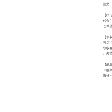
注文
【ゆ
代金
ご希
【領
当店
領収
ご希
【離
※離
海外