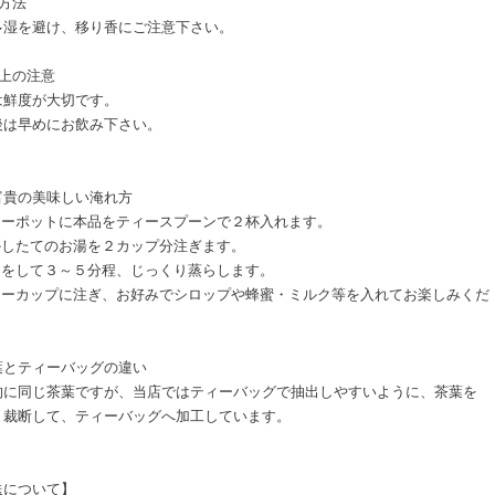
方法
多湿を避け、移り香にご注意下さい。
扱上の注意
は鮮度が大切です。
後は早めにお飲み下さい。
富貴の美味しい淹れ方
ティーポットに本品をティースプーンで２杯入れます。
沸かしたてのお湯を２カップ分注ぎます。
フタをして３～５分程、じっくり蒸らします。
ティーカップに注ぎ、お好みでシロップや蜂蜜・ミルク等を入れてお楽しみくだ
。
葉とティーバッグの違い
的に同じ茶葉ですが、当店ではティーバッグで抽出しやすいように、茶葉を
く裁断して、ティーバッグへ加工しています。
送について】