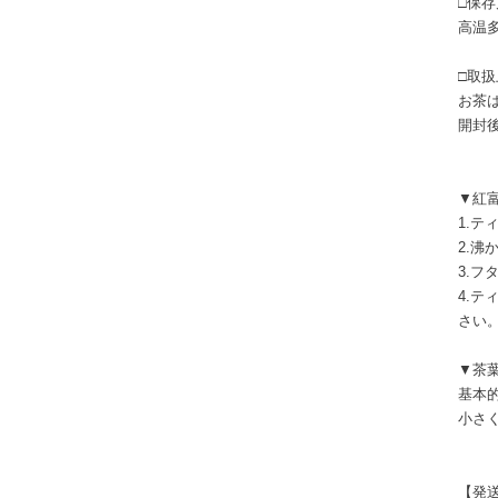
□保存
高温
□取
お茶
開封
▼紅
1.
2.
3.
4.
さい
▼茶
基本
小さ
【発