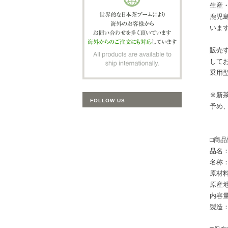
生産
鹿児
いま
販売
して
乗用
※新
FOLLOW US
予め
□商品
品名
名称
原材
原産
内容量
製造