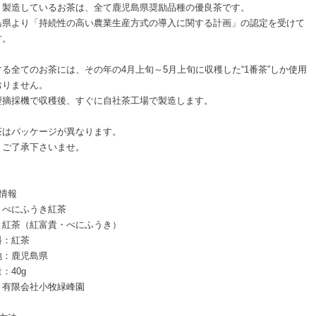
・製造しているお茶は、全て鹿児島県奨励品種の優良茶です。
島県より「持続性の高い農業生産方式の導入に関する計画」の認定を受けて
す。
する全てのお茶には、その年の4月上旬～5月上旬に収穫した“1番茶”しか使用
おりません。
型摘採機で収穫後、すぐに自社茶工場で製造します。
茶はパッケージが異なります。
、ご了承下さいませ。
情報
：べにふうき紅茶
：紅茶（紅富貴・べにふうき）
料：紅茶
地：鹿児島県
：40g
：有限会社小牧緑峰園