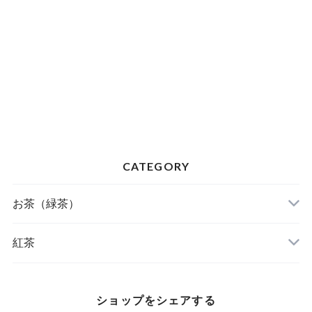
CATEGORY
お茶（緑茶）
お茶の葉
紅茶
ティーバッグ
葉
ショップをシェアする