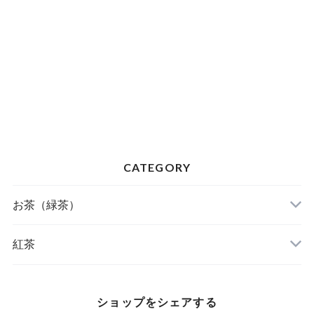
CATEGORY
お茶（緑茶）
お茶の葉
紅茶
ティーバッグ
葉
ショップをシェアする