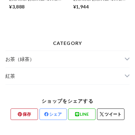
黒 100g 2袋 鹿児島 小牧緑
黒 100g 1袋 鹿児島 小牧緑
¥3,888
¥1,944
峰園
峰園
CATEGORY
お茶（緑茶）
お茶の葉
紅茶
ティーバッグ
葉
ショップをシェアする
粉末
ティーバッグ
保存
シェア
LINE
ツイート